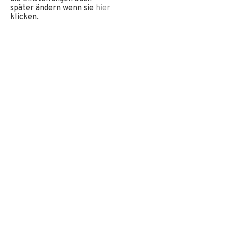
später ändern wenn sie
hier
klicken.
OBEREGGEN
Schnee ist unsere Leidenschaft
Willkommen im Winter-Action-Land!
Direkt ab Hotel 48 Pistenkilometer, 18
Liftanlagen, 2 Rodelbahnen und ein Snowpark!
Plus Kinderland und -betreuung – damit auch
die Kleinsten ganz großartigen Winterspaß